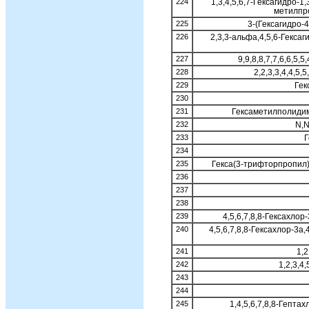
224
1,3,4,5,6,7-Гексагидро-
метилпр
225
3-(Гексагидро-
226
2,3,3-альфа,4,5,6-Гексаг
227
9,9,8,8,7,7,6,6,5
228
2,2,3,3,4,4,5,
229
Гек
230
231
Гексаметилполидим
232
N,N
233
Г
234
235
Гекса(3-трифторпропил
236
237
238
239
4,5,6,7,8,8-Гексахло
240
4,5,6,7,8,8-Гексахлор-3а
241
1,2
242
1,2,3,4
243
244
245
1,4,5,6,7,8,8-Гепта