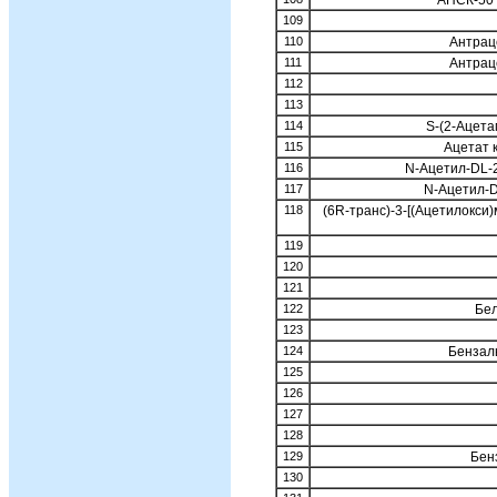
109
110
Антрац
111
Антрац
112
113
114
S-(2-Ацет
115
Ацетат 
116
N-Ацетил-DL-
117
N-Ацетил-D
118
(6R-транс)-3-[(Ацетилокси)
119
120
121
122
Бел
123
124
Бензал
125
126
127
128
129
Бен
130