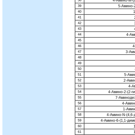
38
4-Амино-М-
39
5-Амино-
40
41
42
43
44
4-Ам
45
46
4
47
3-Ам
48
49
50
51
5-Ами
52
2-Амин
53
4-А
54
4-Амино-2-(2-г
55
7-Аминоде
56
4-Амин
57
1-Амин
58
4-Aминo-N-(4,6
59
4-Амино-6-(1,1-дим
60
61