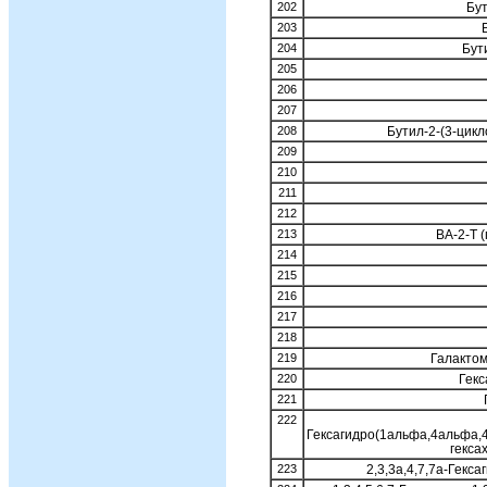
202
Бу
203
204
Бут
205
206
207
208
Бутил-2-(3-цик
209
210
211
212
213
ВА-2-Т 
214
215
216
217
218
219
Галакто
220
Гекс
221
222
Гексагидро(1альфа,4альфа,4
гекса
223
2,3,3а,4,7,7а-Гекса