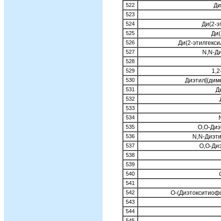
522
Ди
523
524
Ди(2-э
525
Ди(
526
Ди(2-этилгекси
527
N,N-Ди
528
529
1,2
530
Диэтил[(дим
531
Д
532
533
534
535
O,O-Диэ
536
N,N-Диэт
537
O,O-Ди
538
539
540
541
542
O-(Диэтокситиоф
543
544
545