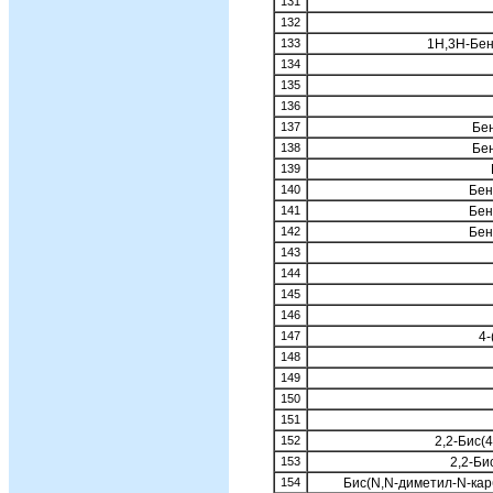
131
132
133
1Н,3Н-Бенз
134
135
136
137
Бе
138
Бе
139
140
Бен
141
Бен
142
Бен
143
144
145
146
147
4-
148
149
150
151
152
2,2-Бис(
153
2,2-Би
154
Бис(N,N-диметил-N-ка