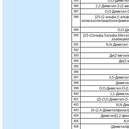
385
O,O-Диметил
386
2,2-Диметил-3-(2-м
387
O,O-Диметил-
388
[2S-(2-альфа,5-альф
изоксазолил)карбонил]амино]
389
O,O-Д
390
[2S-(2альфа,5альфа,6бета)]
азабицикло
391
N,N-Димeтил
392
393
Ди(2-метил
394
Ди(2-
395
396
397
3,5-Диметил
398
Диметил
399
O,O-Диметил-O-[1
400
1,1-Димети
401
(Z)-O,O-Диметил-O
402
N,N-Ди
403
N'-(2,4-Димeтилфeнил
404
Диметил[1,2-фен
405
N,
406
(Диметилф