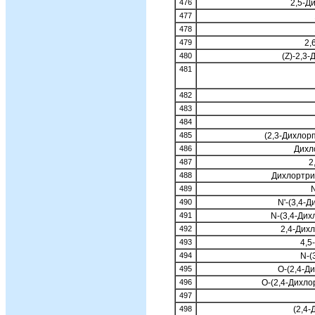
476
2,5-Д
477
478
479
2,
480
(Z)-2,3
481
482
483
484
485
(2,3-Дихлор
486
Дихл
487
2
488
Дихлортри
489
490
N'-(3,4-
491
N-(3,4-Ди
492
2,4-Дих
493
4,5
494
N-(
495
O-(2,4-Д
496
O-(2,4-Дихл
497
498
(2,4