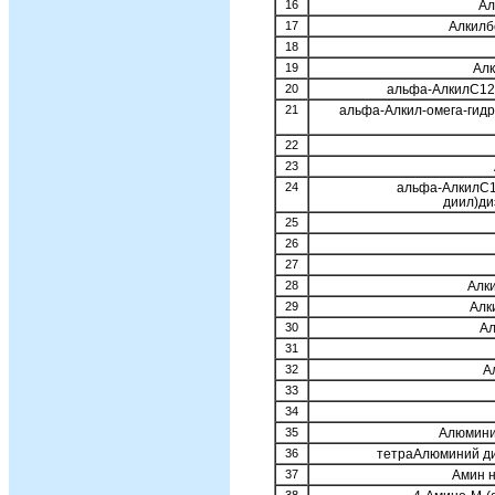
16
Ал
17
Алкилб
18
19
Алк
20
альфа-АлкилС12-
21
альфа-Алкил-омега-гидр
22
23
24
альфа-АлкилС18
диил)д
25
26
27
28
Алк
29
Алк
30
Ал
31
32
А
33
34
35
Алюмини
36
тетраАлюминий ди
37
Амин 