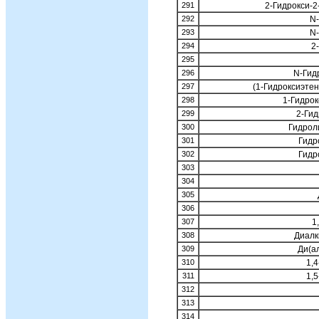
291
2-Гидрокси-2
292
N-
293
N-
294
2
295
296
N-Гид
297
(1-Гидроксиэте
298
1-Гидро
299
2-Гид
300
Гидрол
301
Гидр
302
Гидр
303
304
305
306
307
1
308
Диалк
309
Ди(а
310
1,
311
1,
312
313
314