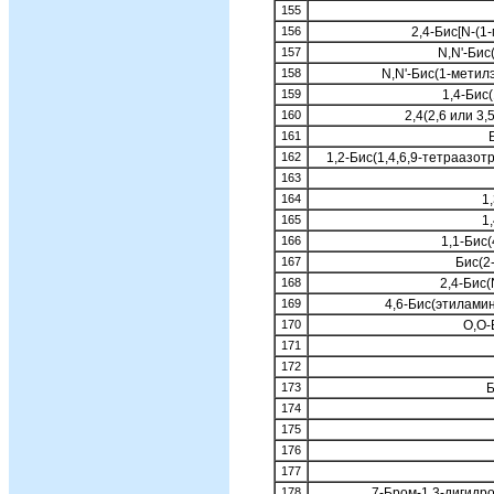
155
156
2,4-Бис[N-(1
157
N,N'-Бис
158
N,N'-Биc(1-мeтил
159
1,4-Бис
160
2,4(2,6 или 3
161
162
1,2-Бис(1,4,6,9-тетраазот
163
164
1
165
1
166
1,1-Бис
167
Бис(2
168
2,4-Бис(
169
4,6-Бис(этиламин
170
O,O-
171
172
173
Б
174
175
176
177
178
7-Бром-1,3-дигидр