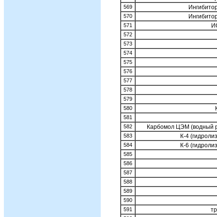
569
Ингибито
570
Ингибито
571
И
572
573
574
575
576
577
578
579
580
581
582
Карбомол ЦЭМ (водный р
583
К-4 (гидроли
584
К-6 (гидроли
585
586
587
588
589
590
591
тр