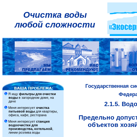
Очистка воды
любой сложности
Государственная с
Федера
Я ищу
фильтры для очистки
воды
в загородном доме, на
даче
2.1.5. Во
Меня интересует
очистка
питьевой воды
для квартиры,
офиса, кафе, ресторана
Предельно допус
Меня интересует
станция
объектов хозя
водоочистки для
производства, котельной
,
линии розлива воды