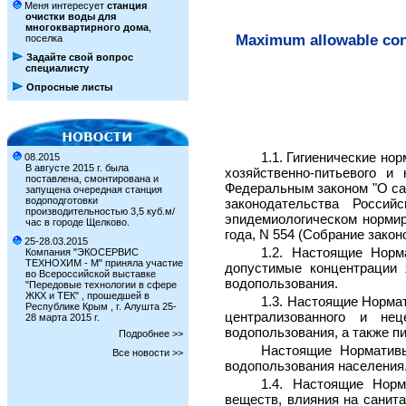
Меня интересует
станция
очистки воды для
многоквартирного дома
,
Maximum allowable conc
поселка
Задайте свой вопрос
специалисту
Опросные листы
1.1. Гигиенические н
08.2015
В августе 2015 г. была
хозяйственно-питьевого и
поставлена, смонтирована и
Федеральным законом "О сан
запущена очередная станция
водоподготовки
законодательства Россий
производительностью 3,5 куб.м/
эпидемиологическом нормир
час в городе Щелково.
года, N 554 (Собрание закон
25-28.03.2015
1.2. Настоящие Норм
Компания "ЭКОСЕРВИС
ТЕХНОХИМ - М" приняла участие
допустимые концентрации 
во Всероссийской выставке
водопользования.
"Передовые технологии в сфере
ЖКХ и ТЕК" , прошедшей в
1.3. Настоящие Норма
Республике Крым , г. Алушта 25-
централизованного и нец
28 марта 2015 г.
водопользования, а также п
Подробнее >>
Настоящие Нормативы
Все новости >>
водопользования населения
1.4. Настоящие Норм
веществ, влияния на санит