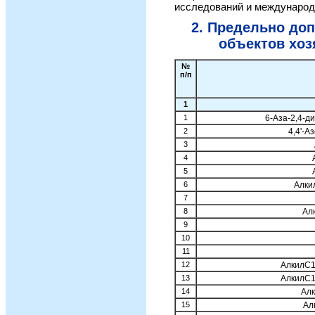
исследований и международ
2. Предельно до
объектов хоз
№
п/п
1
1
6-Аза-2,4-д
2
4,4'-А
3
4
5
6
Алки
7
8
Ал
9
10
11
12
АлкилС1
13
АлкилС1
14
Ал
15
Ал