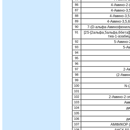
86
4-Амино-2-
87
4-Амино-3,
88
4-Амино-3,5
89
4-Амино-3,5,
90
7-(D-альфа-Аминофенила
91
[2S-[2альфа,5альфа,6бета]
тиа-1-азабиц
92
5-Амино-
93
5-А
94
95
96
97
2-А
98
(2-Амин
99
100
N-(
101
102
2-Амино-2-э
103
Амм
104
д
105
106
ди
107
АМФИКОР (и
108
АНСК-50 