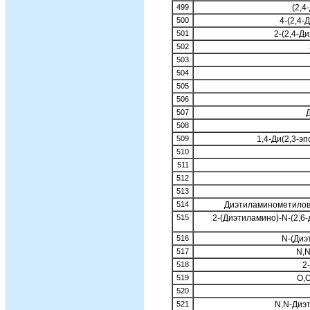
499
(2,4
500
4-(2,4
501
2-(2,4-Д
502
503
504
505
506
507
508
509
1,4-Ди(2,3-э
510
511
512
513
514
Диэтиламинометилов
515
2-(Диэтиламино)-N-(2,6
516
N-(Диэ
517
N,N
518
2
519
O,
520
521
N,N-Диэт