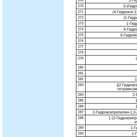
269
2-Г
270
3-(Гидр
271
(4-Гидрокси-
272
(1-Гид
273
1-Гид
274
4-Гидр
275
6-Гидрок
276
277
278
279
280
281
282
1
283
[(2-Гидрок
тетракис(
284
2-
285
286
287
2-Гидроксипропилен-1,3
288
1-(2-Гидроксип
и
289
1-Г
290
1-