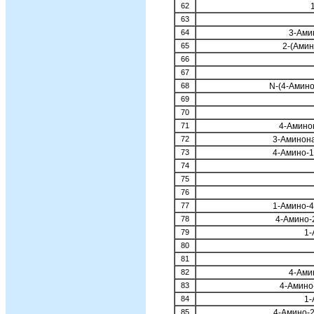
62
63
64
3-Ами
65
2-(Ами
66
67
68
N-(4-Aмин
69
70
71
4-Амино
72
3-Аминон
73
4-Амино-
74
75
76
77
1-Амино-
78
4-Амино-
79
1-
80
81
82
4-Ами
83
4-Амино
84
1-
85
4-Амино-2