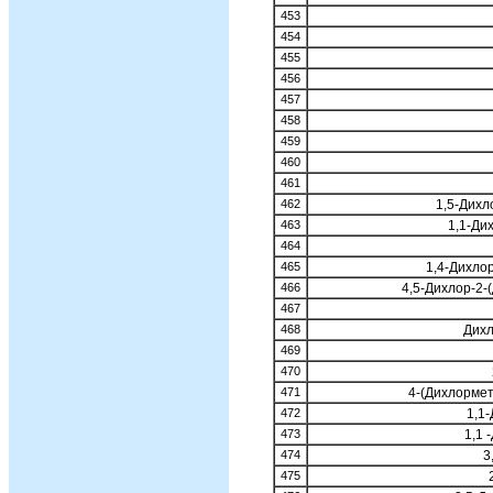
453
454
455
456
457
458
459
460
461
462
1,5-Дихл
463
1,1-Ди
464
465
1,4-Дихло
466
4,5-Дихлор-2-
467
468
Дихл
469
470
471
4-(Дихлормет
472
1,1
473
1,1 
474
3
475