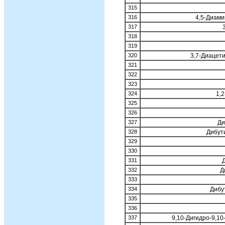
315
316
4,5-Диам
317
318
319
320
3,7-Диацети
321
322
323
324
1,
325
326
327
Ди
328
Дибут
329
330
331
332
Д
333
334
Дибу
335
336
337
9,10-Дигидро-9,1