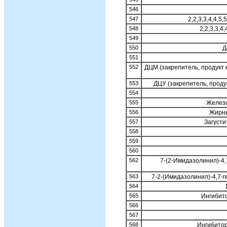
546
547
2,2,3,3,4,4,5
548
2,2,3,3,4
549
550
Д
551
552
ДЦМ (закрепитель, продукт
553
ДЦУ (закрепитель, прод
554
555
Железо
556
Жирны
557
Загуст
558
559
560
562
7-(2-Имидазолинил)-4
563
7-2-(Имидазолинил)-4,7-
564
565
Ингибит
566
567
568
Ингибито