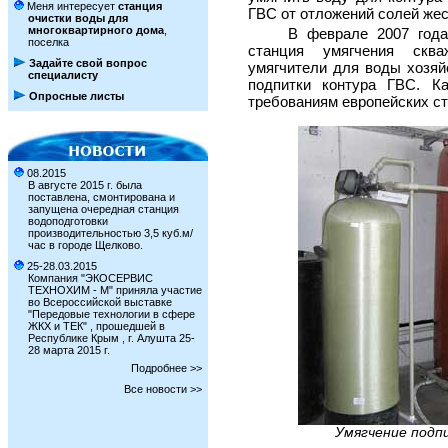
Меня интересует
станция
ГВС от отложений солей жес
очистки воды для
многоквартирного дома
,
В феврале 2007 года
поселка
станция умягчения сква
Задайте свой вопрос
умягчители для воды хозяй
специалисту
подпитки контура ГВС. Ка
Опросные листы
требованиям европейских ст
08.2015
В августе 2015 г. была
поставлена, смонтирована и
запущена очередная станция
водоподготовки
производительностью 3,5 куб.м/
час в городе Щелково.
25-28.03.2015
Компания "ЭКОСЕРВИС
ТЕХНОХИМ - М" приняла участие
во Всероссийской выставке
"Передовые технологии в сфере
ЖКХ и ТЕК" , прошедшей в
Республике Крым , г. Алушта 25-
28 марта 2015 г.
Подробнее >>
Все новости >>
Умягчение подп