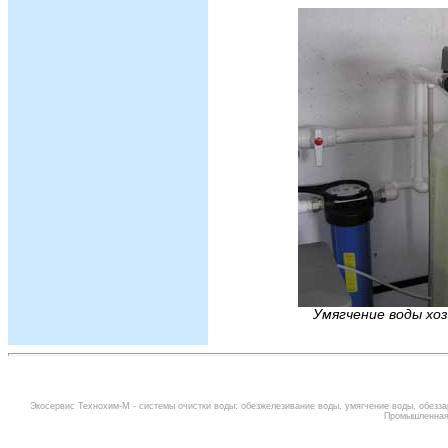
Умягчение воды хо
Экосервис Технохим-М -
системы очистки воды
:
обезжелезивание воды
,
умягчение воды
,
обезза
Промышленная