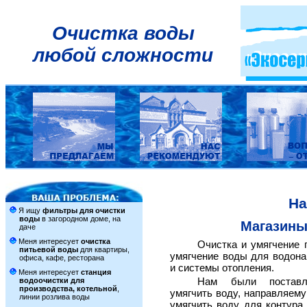
Очистка воды
любой сложности
На
Я ищу
фильтры для очистки
воды
в загородном доме, на
Магазины
даче
Меня интересует
очистка
Очистка и умягчение 
питьевой воды
для квартиры,
умягчение воды для водона
офиса, кафе, ресторана
и системы отопления.
Меня интересует
станция
Нам были поставл
водоочистки для
производства, котельной
,
умягчить воду, направляему
линии розлива воды
умягчить воду для контура 