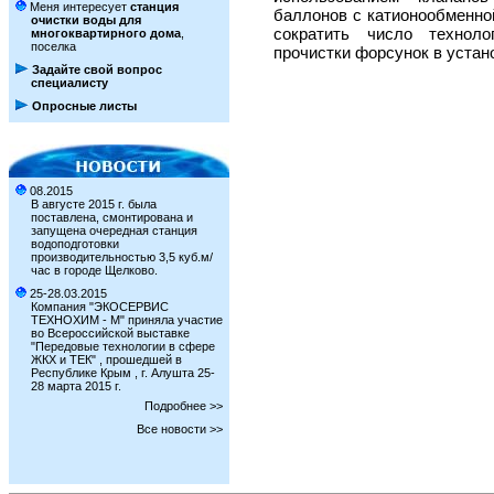
Меня интересует
станция
баллонов с катионообменно
очистки воды для
сократить число техноло
многоквартирного дома
,
поселка
прочистки форсунок в устан
Задайте свой вопрос
специалисту
Опросные листы
08.2015
В августе 2015 г. была
поставлена, смонтирована и
запущена очередная станция
водоподготовки
производительностью 3,5 куб.м/
час в городе Щелково.
25-28.03.2015
Компания "ЭКОСЕРВИС
ТЕХНОХИМ - М" приняла участие
во Всероссийской выставке
"Передовые технологии в сфере
ЖКХ и ТЕК" , прошедшей в
Республике Крым , г. Алушта 25-
28 марта 2015 г.
Подробнее >>
Все новости >>