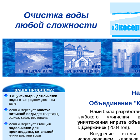
Очистка воды
любой сложности
На
Я ищу
фильтры для очистки
воды
в загородном доме, на
Объединение "К
даче
Меня интересует
очистка
Нами была разработан
питьевой воды
для квартиры,
глубокого умягчени
офиса, кафе, ресторана
уничтожения иприта объе
Меня интересует
станция
г. Дзержинск
(2004 год).
водоочистки для
производства, котельной
,
Внедрение схем
линии розлива воды
использованием клапанов