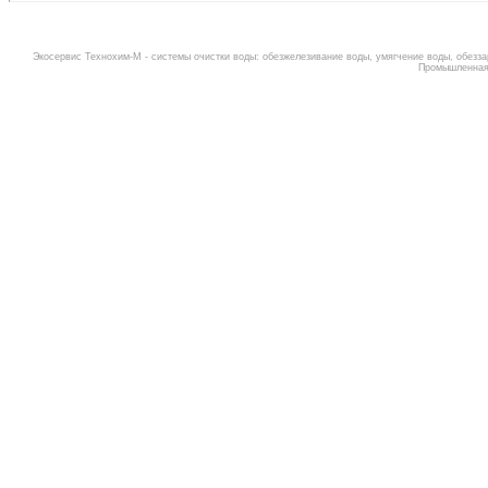
Экосервис Технохим-М -
системы очистки воды
:
обезжелезивание воды
,
умягчение воды
,
обезза
Промышленная