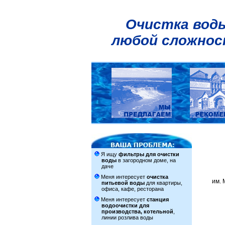
Очистка вод
любой сложно
Я ищу
фильтры для очистки
воды
в загородном доме, на
даче
Меня интересует
очистка
им. 
питьевой воды
для квартиры,
офиса, кафе, ресторана
Меня интересует
станция
водоочистки для
производства, котельной
,
линии розлива воды