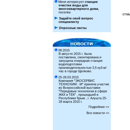
Меня интересует
станция
очистки воды для
многоквартирного дома
,
поселка
отмы
Задайте свой вопрос
специалисту
Опросные листы
08.2015
В августе 2015 г. была
поставлена, смонтирована и
запущена очередная станция
водоподготовки
производительностью 3,5 куб.м/
час в городе Щелково.
25-28.03.2015
Компания "ЭКОСЕРВИС
ТЕХНОХИМ - М" приняла участие
во Всероссийской выставке
"Передовые технологии в сфере
ЖКХ и ТЕК" , прошедшей в
Республике Крым , г. Алушта 25-
28 марта 2015 г.
Подробнее >>
Все новости >>