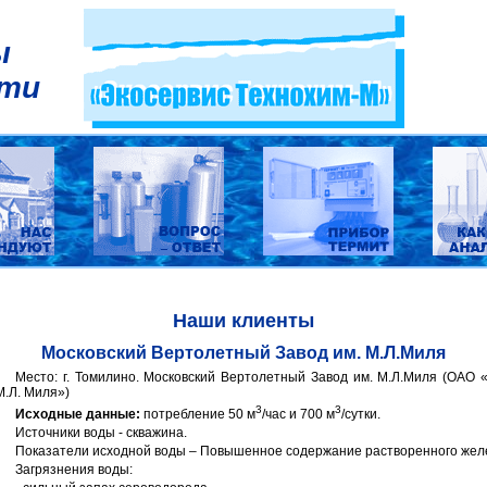
ы
сти
Наши клиенты
Московский Вертолетный Завод им. М.Л.Миля
Место: г. Томилино. Московский Вертолетный Завод им. М.Л.Миля (ОАО
М.Л. Миля»)
3
3
Исходные данные:
потребление 50 м
/час и 700 м
/сутки.
Источники воды - скважина.
Показатели исходной воды – Повышенное содержание растворенного жел
Загрязнения воды: