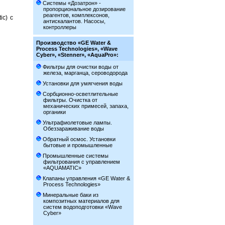
Системы «Дозатрон» -
пропорциональное дозирование
реагентов, комплексонов,
c) с
антискалантов. Насосы,
контроллеры
Производство «GE Water &
Process Technologies», «Wave
Cyber», «Stenner», «AquaPro»:
Фильтры для очистки воды от
железа, марганца, сероводорода
Установки для умягчения воды
Сорбционно-осветлительные
фильтры. Очистка от
механических примесей, запаха,
органики
Ультрафиолетовые лампы.
Обеззараживание воды
Обратный осмос. Установки
бытовые и промышленные
Промышленные системы
фильтрования с управлением
«AQUAMATIC»
Клапаны управления «GE Water &
Process Technologies»
Минеральные баки из
композитных материалов для
систем водоподготовки «Wave
Cyber»