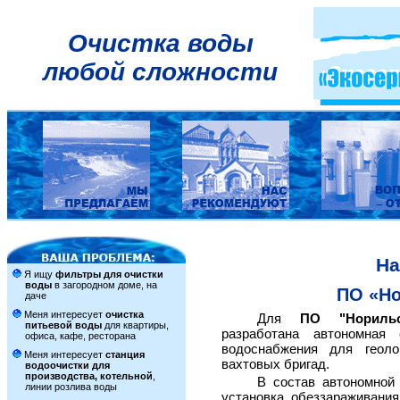
Очистка воды
любой сложности
На
Я ищу
фильтры для очистки
воды
в загородном доме, на
ПО «Но
даче
Меня интересует
очистка
Для
ПО "Норильс
питьевой воды
для квартиры,
разработана автономная 
офиса, кафе, ресторана
водоснабжения для геоло
Меня интересует
станция
вахтовых бригад.
водоочистки для
производства, котельной
,
В состав автономной
линии розлива воды
установка обеззараживани