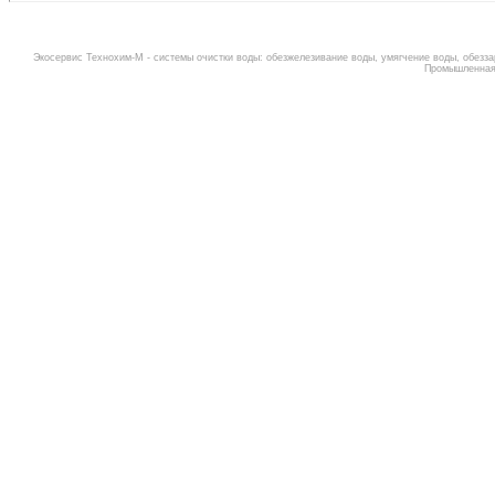
Экосервис Технохим-М -
системы очистки воды
:
обезжелезивание воды
,
умягчение воды
,
обезза
Промышленная