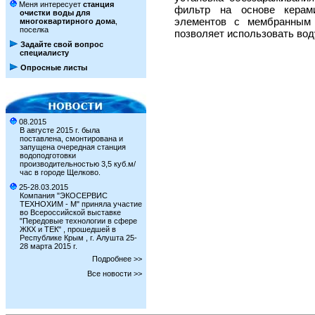
Меня интересует
станция
фильтр на основе керам
очистки воды для
элементов с мембранным 
многоквартирного дома
,
поселка
позволяет использовать вод
Задайте свой вопрос
специалисту
Опросные листы
08.2015
В августе 2015 г. была
поставлена, смонтирована и
запущена очередная станция
водоподготовки
производительностью 3,5 куб.м/
час в городе Щелково.
25-28.03.2015
Компания "ЭКОСЕРВИС
ТЕХНОХИМ - М" приняла участие
во Всероссийской выставке
"Передовые технологии в сфере
ЖКХ и ТЕК" , прошедшей в
Республике Крым , г. Алушта 25-
28 марта 2015 г.
Подробнее >>
Все новости >>